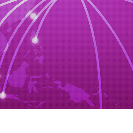
STEP5
수출수속
당사와 계약을 하는 선박 회사에서 수출 말소 등록 shiper대리•선적 서류 작성•예약•통관 서
류 작성
STEP6
도착확인
주문차량도착
※주의
※지불에 관해서는 그때마다 협의하게 됩니다.