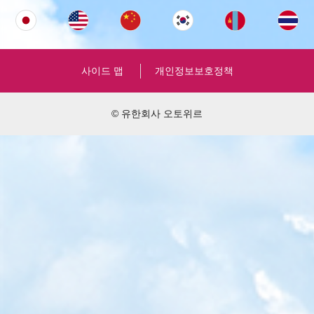
사이드 맵
개인정보보호정책
© 유한회사 오토위르
개인・업자
경매
주문