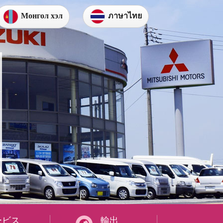
ภาษาไทย
Монгол хэл
ービス
輸出