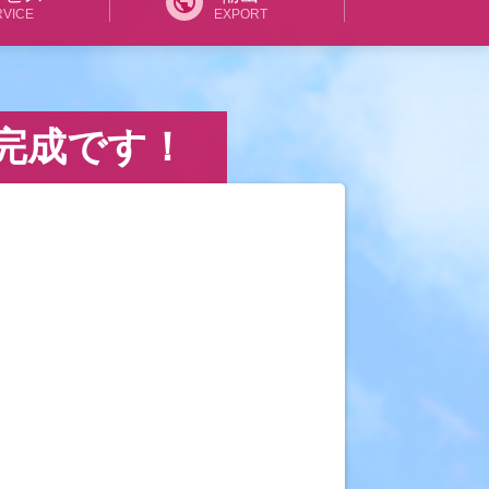
public
RVICE
EXPORT
完成です！