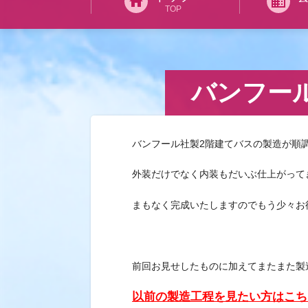
home
business
TOP
バンフー
バンフール社製2階建てバスの製造が順
外装だけでなく内装もだいぶ仕上がって
まもなく完成いたしますのでもう少々お
前回お見せしたものに加えてまたまた製
以前の製造工程を見たい方はこち