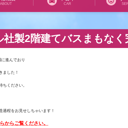
directions_car
tag_faces
ABOUT
CAR
SE
ル社製2階建てバスまもなく
調に進んでおり
きました！
待ちください。
造過程をお見せしちゃいます！
らからご覧ください。